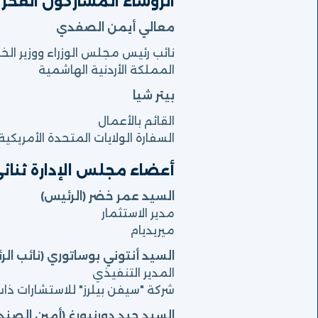
الرؤساء المشاركون الفخر
معالي أيمن الصفدي
نائب رئيس مجلس الوزراء ووزير الخا
المملكة الأردنية الهاشمية
بيتر شيا
القائم بالأعمال
السفارة الولايات المتحدة الأمريكية
أعضاء مجلس الإدارة ثنائ
السيد عمر خضر (الرئيس)
مدير الاستثمار
ميريديام
السيد أنتوني بوساتوري (نائب الر
المدير التنفيذي
شركة "سيفن بيلرز" للاستشارات ذات 
السيد جيد دورنبورغ (أمين الصند