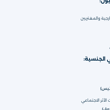
يون:
رجية والمغتربين
ي الجنسية:
ئيس)
الأثر الاجتماعي
وق)