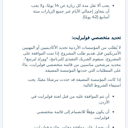
يجب ألا تقل مدة كل زيارة عن 14 يومًا، ولا يجب
أن يتجاوز إجمالي الأيام عبر جميع الزيارات ستة
أسابيع (42 يومًا).
تحديد متخصصي فولبرايت:
لا يُطلب من المؤسسات الأردنية تحديد الأكاديميين أو المهنيين
الأمريكيين قبل تقديم طلب المشروع. إذا تمت الموافقة على
المشروع، سيقوم الشريك التنفيذي للبرنامج، "وورلد ليرنينغ"،
بتحديد مرشحين مناسبين من قائمة متخصصي فولبرايت، بناءً
على المتطلبات التي حددتها المؤسسة المضيفة.
إذا كانت المؤسسة المضيفة قد حددت مرشحًا معينًا، يجب
استيفاء الشروط التالية:
أن تتم الموافقة عليه من قبل لجنة فولبرايت في
الأردن.
أن يكون مؤهلًا للانضمام إلى قائمة متخصصي
فولبرايت.
أن يحصل على موافقة مجلس جائزة فولبرايت