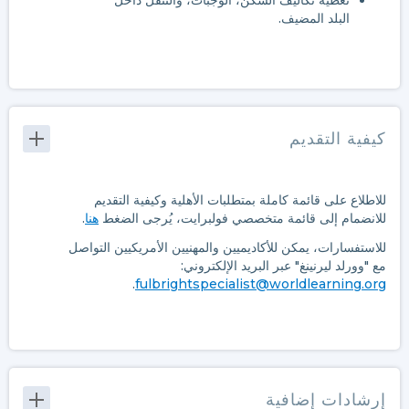
تغطية تكاليف السكن، الوجبات، والتنقل داخل
البلد المضيف.
كيفية التقديم
للاطلاع على قائمة كاملة بمتطلبات الأهلية وكيفية التقديم
للانضمام إلى قائمة متخصصي فولبرايت، يُرجى الضغط
هنا
.
للاستفسارات، يمكن للأكاديميين والمهنيين الأمريكيين التواصل
مع "وورلد ليرنينغ" عبر البريد الإلكتروني:
.
fulbrightspecialist@worldlearning.org
إرشادات إضافية